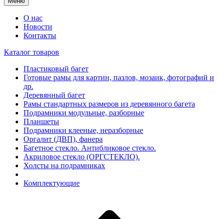
Меню
О нас
Новости
Контакты
Каталог товаров
Пластиковый багет
Готовые рамы для картин, пазлов, мозаик, фотографий и
др.
Деревянный багет
Рамы стандартных размеров из деревянного багета
Подрамники модульные, разборные
Планшеты
Подрамники клееные, неразборные
Оргалит (ДВП), фанера
Багетное стекло. Антибликовое стекло.
Акриловое стекло (ОРГСТЕКЛО).
Холсты на подрамниках
Комплектующие