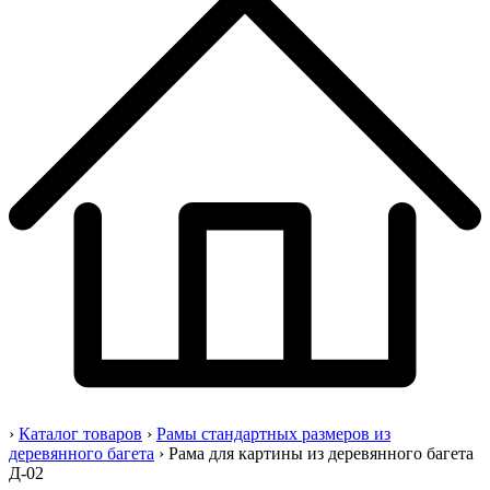
›
Каталог товаров
›
Рамы стандартных размеров из
деревянного багета
›
Рама для картины из деревянного багета
Д-02