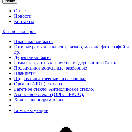
Меню
О нас
Новости
Контакты
Каталог товаров
Пластиковый багет
Готовые рамы для картин, пазлов, мозаик, фотографий и
др.
Деревянный багет
Рамы стандартных размеров из деревянного багета
Подрамники модульные, разборные
Планшеты
Подрамники клееные, неразборные
Оргалит (ДВП), фанера
Багетное стекло. Антибликовое стекло.
Акриловое стекло (ОРГСТЕКЛО).
Холсты на подрамниках
Комплектующие