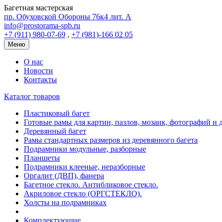
Багетная мастерская
пр. Обуховской Обороны 76к4 лит. А
info@prostorama-spb.ru
+7 (911) 980-07-69
,
+7 (981)-166 02 05
Меню
О нас
Новости
Контакты
Каталог товаров
Пластиковый багет
Готовые рамы для картин, пазлов, мозаик, фотографий и д
Деревянный багет
Рамы стандартных размеров из деревянного багета
Подрамники модульные, разборные
Планшеты
Подрамники клееные, неразборные
Оргалит (ДВП), фанера
Багетное стекло. Антибликовое стекло.
Акриловое стекло (ОРГСТЕКЛО).
Холсты на подрамниках
Комплектующие