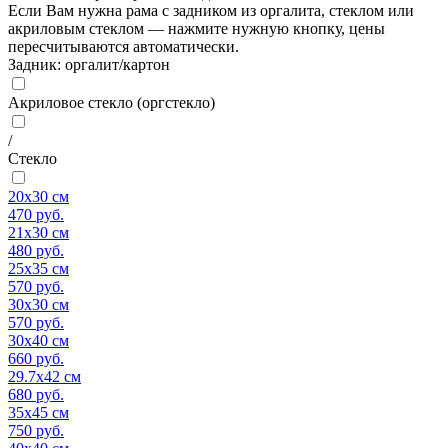
Если Вам нужна рама с задником из оргалита, стеклом или
акриловым стеклом — нажмите нужную кнопку, цены
пересчитываются автоматически.
Задник: оргалит/картон
Акриловое стекло (оргстекло)
/
Стекло
20x30 см
470
руб.
21x30 см
480
руб.
25x35 см
570
руб.
30x30 см
570
руб.
30x40 см
660
руб.
29.7x42 см
680
руб.
35x45 см
750
руб.