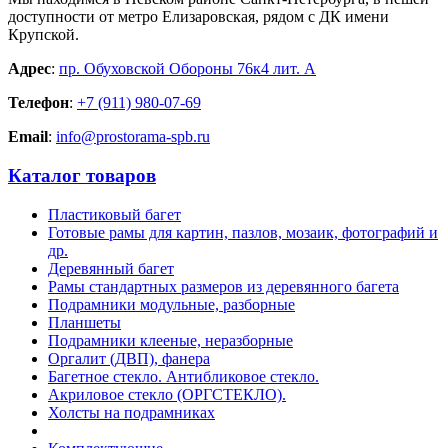
доступности от метро Елизаровская, рядом с ДК имени
Крупской.
Адрес
:
пр. Обуховской Обороны 76к4 лит. А
Телефон
:
+7 (911) 980-07-69
Email
:
info@prostorama-spb.ru
Каталог товаров
Пластиковый багет
Готовые рамы для картин, пазлов, мозаик, фотографий и
др.
Деревянный багет
Рамы стандартных размеров из деревянного багета
Подрамники модульные, разборные
Планшеты
Подрамники клееные, неразборные
Оргалит (ДВП), фанера
Багетное стекло. Антибликовое стекло.
Акриловое стекло (ОРГСТЕКЛО).
Холсты на подрамниках