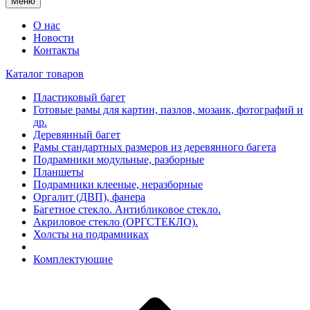
Меню
О нас
Новости
Контакты
Каталог товаров
Пластиковый багет
Готовые рамы для картин, пазлов, мозаик, фотографий и
др.
Деревянный багет
Рамы стандартных размеров из деревянного багета
Подрамники модульные, разборные
Планшеты
Подрамники клееные, неразборные
Оргалит (ДВП), фанера
Багетное стекло. Антибликовое стекло.
Акриловое стекло (ОРГСТЕКЛО).
Холсты на подрамниках
Комплектующие