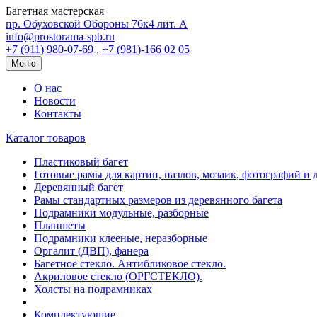
Багетная мастерская
пр. Обуховской Обороны 76к4 лит. А
info@prostorama-spb.ru
+7 (911) 980-07-69
,
+7 (981)-166 02 05
Меню
О нас
Новости
Контакты
Каталог товаров
Пластиковый багет
Готовые рамы для картин, пазлов, мозаик, фотографий и д
Деревянный багет
Рамы стандартных размеров из деревянного багета
Подрамники модульные, разборные
Планшеты
Подрамники клееные, неразборные
Оргалит (ДВП), фанера
Багетное стекло. Антибликовое стекло.
Акриловое стекло (ОРГСТЕКЛО).
Холсты на подрамниках
Комплектующие