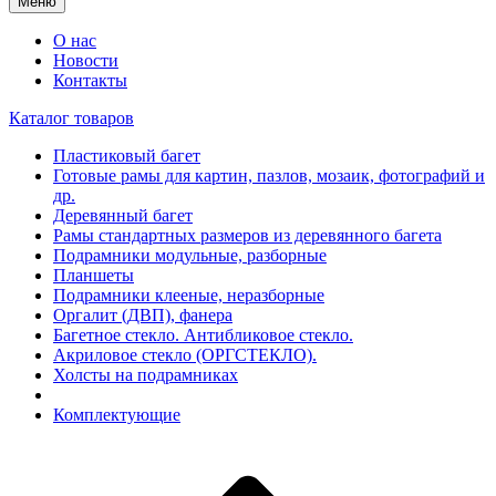
Меню
О нас
Новости
Контакты
Каталог товаров
Пластиковый багет
Готовые рамы для картин, пазлов, мозаик, фотографий и
др.
Деревянный багет
Рамы стандартных размеров из деревянного багета
Подрамники модульные, разборные
Планшеты
Подрамники клееные, неразборные
Оргалит (ДВП), фанера
Багетное стекло. Антибликовое стекло.
Акриловое стекло (ОРГСТЕКЛО).
Холсты на подрамниках
Комплектующие