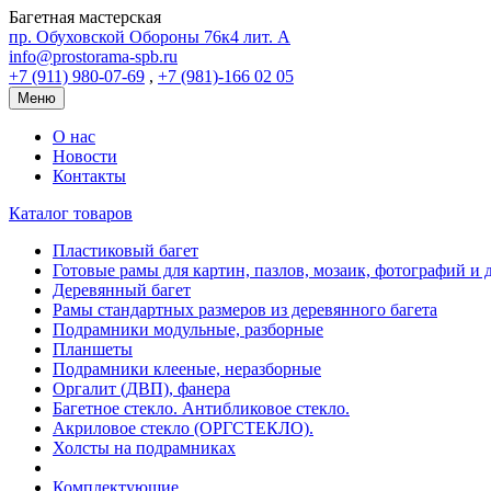
Багетная мастерская
пр. Обуховской Обороны 76к4 лит. А
info@prostorama-spb.ru
+7 (911) 980-07-69
,
+7 (981)-166 02 05
Меню
О нас
Новости
Контакты
Каталог товаров
Пластиковый багет
Готовые рамы для картин, пазлов, мозаик, фотографий и д
Деревянный багет
Рамы стандартных размеров из деревянного багета
Подрамники модульные, разборные
Планшеты
Подрамники клееные, неразборные
Оргалит (ДВП), фанера
Багетное стекло. Антибликовое стекло.
Акриловое стекло (ОРГСТЕКЛО).
Холсты на подрамниках
Комплектующие